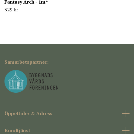
Fantasy Arch - 1m²
329 kr
Samarbetspartner:
Öppettider & Adress
Kundtjänst