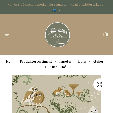
Följ oss på sociala medier för senaste nytt @allatidersskebo
Hem
Produktersortiment
Tapeter
Duro
Atelier
Alice - 1m²