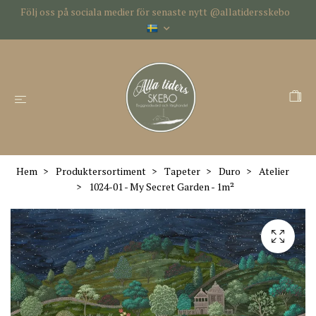
Följ oss på sociala medier för senaste nytt @allatidersskebo
Hem
Produktersortiment
Tapeter
Duro
Atelier
1024-01 - My Secret Garden - 1m²