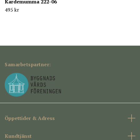
Kardemumma 222-06
495 kr
Samarbetspartner:
Öppettider & Adress
Kundtjänst