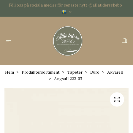
Följ oss på sociala medier för senaste nytt @allatidersskebo
Hem
Produktersortiment
Tapeter
Duro
Akvarell
Ängsull 222-03