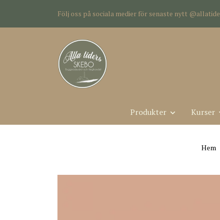
Följ oss på sociala medier för senaste nytt @allati
Produkter
Kurser
Hem