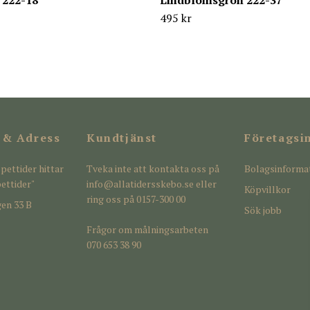
 222-18
Lindblomsgrön 222-37
495 kr
 & Adress
Kundtjänst
Företagsi
pettider hittar
Tveka inte att kontakta oss på
Bolagsinforma
ettider"
info@allatidersskebo.se
eller
Köpvillkor
ring oss på 0157-300 00
en 33 B
Sök jobb
Frågor om målningsarbeten
070 653 38 90