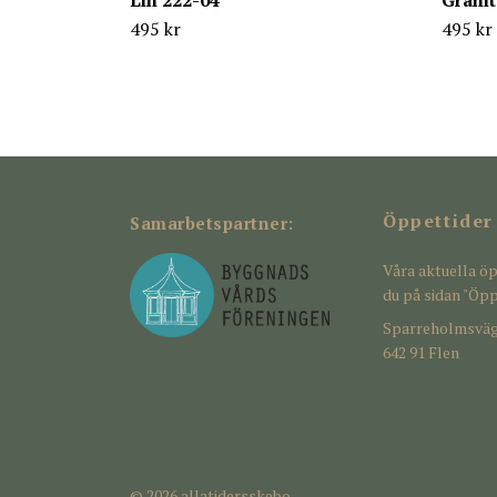
Lin 222-04
Granit
495 kr
495 kr
Öppettider
Samarbetspartner:
Våra aktuella öp
du på sidan "Öpp
Sparreholmsväg
642 91 Flen
© 2026 allatidersskebo