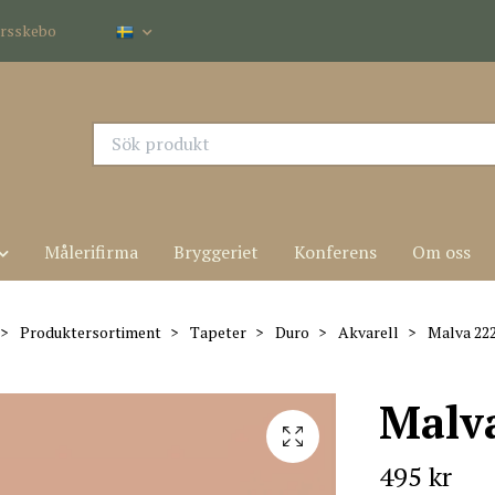
dersskebo
Målerifirma
Bryggeriet
Konferens
Om oss
Produktersortiment
Tapeter
Duro
Akvarell
Malva 22
Malv
495 kr