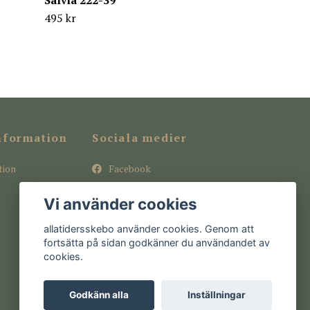
Salvia 222-39
495 kr
nformation
Sociala medier
tion
Facebook
Instagram
Vi använder cookies
Pinterest
allatidersskebo använder cookies. Genom att
fortsätta på sidan godkänner du användandet av
cookies.
Godkänn alla
Inställningar