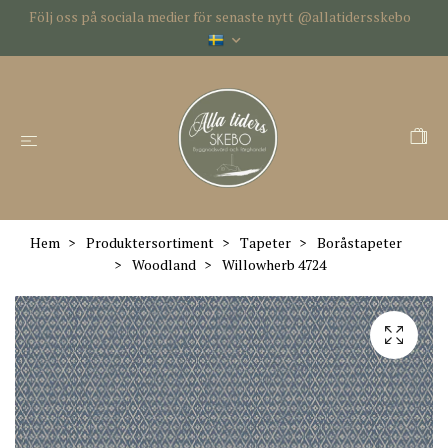
Följ oss på sociala medier för senaste nytt @allatidersskebo
Hem
Produktersortiment
Tapeter
Boråstapeter
Woodland
Willowherb 4724