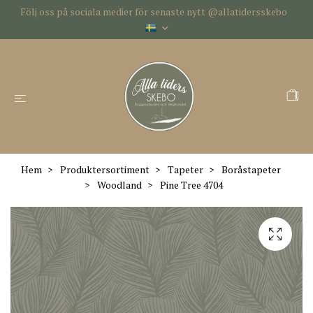
Följ oss på sociala medier för senaste nytt @allatidersskebo
Hem
Produktersortiment
Tapeter
Boråstapeter
Woodland
Pine Tree 4704