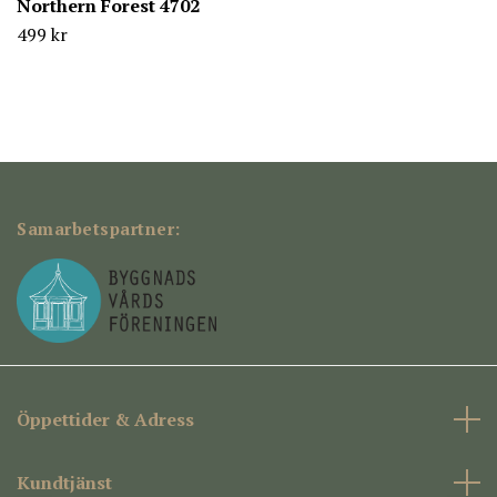
Northern Forest 4702
499 kr
Samarbetspartner:
Öppettider & Adress
Kundtjänst