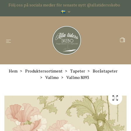
Följ oss på sociala medier för senaste nytt @allatidersskebo
Hem
Produktersortiment
Tapeter
Boråstapeter
Vallmo
Vallmo 8093