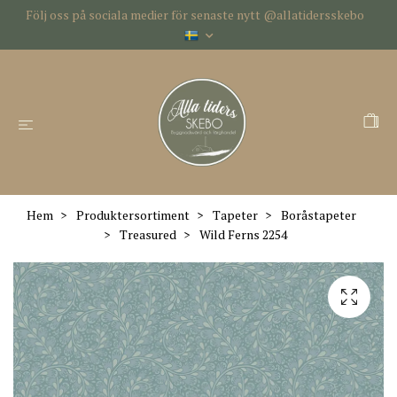
Följ oss på sociala medier för senaste nytt @allatidersskebo
Hem
Produktersortiment
Tapeter
Boråstapeter
Treasured
Wild Ferns 2254