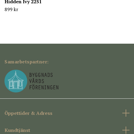
Hidden Ivy 2251
899 kr
Samarbetspartner:
Öppettider & Adress
Kundtjänst