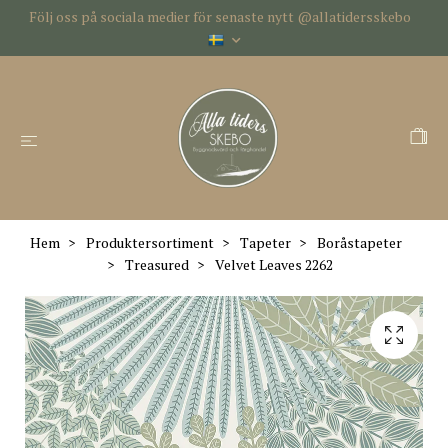
Följ oss på sociala medier för senaste nytt @allatidersskebo
Hem
Produktersortiment
Tapeter
Boråstapeter
Treasured
Velvet Leaves 2262