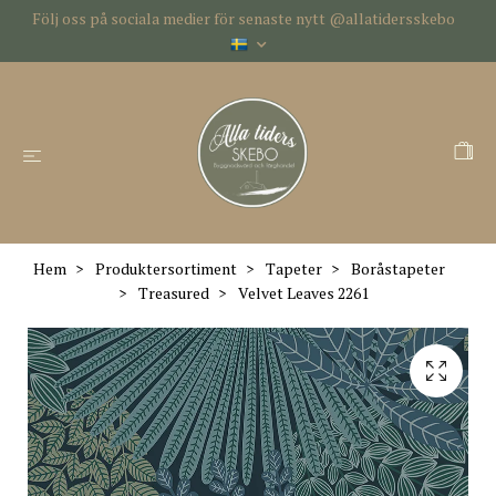
Följ oss på sociala medier för senaste nytt @allatidersskebo
Hem
Produktersortiment
Tapeter
Boråstapeter
Treasured
Velvet Leaves 2261