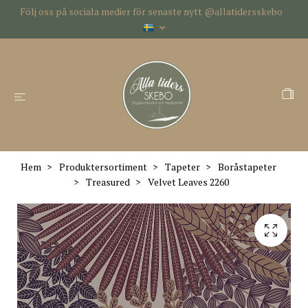
Följ oss på sociala medier för senaste nytt @allatidersskebo
Hem
Produktersortiment
Tapeter
Boråstapeter
Treasured
Velvet Leaves 2260