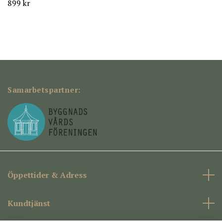
899 kr
Samarbetspartner:
Öppettider & Adress
Kundtjänst