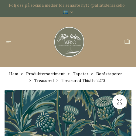
Följ oss på sociala medier för senaste nytt @allatidersskebo
Hem
Produktersortiment
Tapeter
Boråstapeter
Treasured
Treasured Thistle 2273