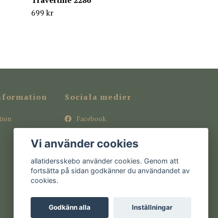
Travertine 2286
699 kr
nformation
Sociala medier
tion
Facebook
Instagram
Vi använder cookies
Pinterest
allatidersskebo använder cookies. Genom att
fortsätta på sidan godkänner du användandet av
cookies.
Godkänn alla
Inställningar