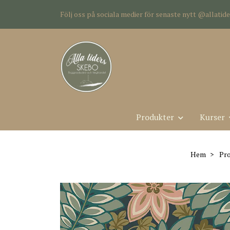
Följ oss på sociala medier för senaste nytt @allati
Produkter
Kurser
Hem
Pr