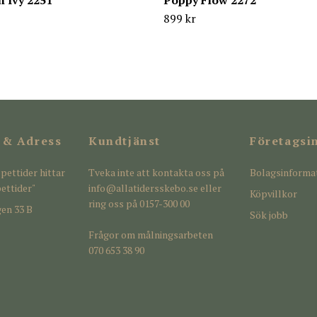
 Ivy 2251
Poppy Flow 2272
899 kr
 & Adress
Kundtjänst
Företagsi
pettider hittar
Tveka inte att kontakta oss på
Bolagsinforma
ettider"
info@allatidersskebo.se
eller
Köpvillkor
ring oss på 0157-300 00
en 33 B
Sök jobb
Frågor om målningsarbeten
070 653 38 90