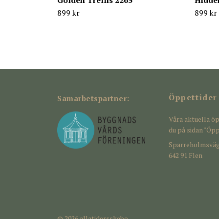
Golden Trellis 2265
Hidden
899 kr
899 kr
Öppettider
Samarbetspartner:
Våra aktuella öp
du på sidan "Öpp
Sparreholmsväg
642 91 Flen
© 2026 allatidersskebo