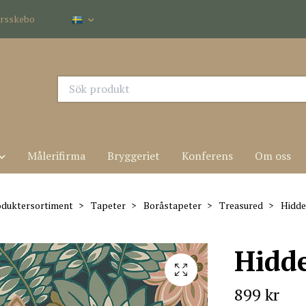
dersskebo
Målerifirma
Bryggeriet
Konferens
Om oss
oduktersortiment
Tapeter
Boråstapeter
Treasured
Hidde
Hidde
899 kr