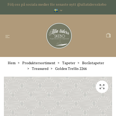
Följ oss på sociala medier för senaste nytt @allatidersskebo
Hem
Produktersortiment
Tapeter
Boråstapeter
Treasured
Golden Trellis 2266