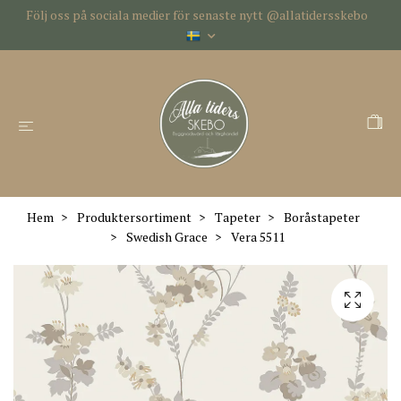
Följ oss på sociala medier för senaste nytt @allatidersskebo
Hem
Produktersortiment
Tapeter
Boråstapeter
Swedish Grace
Vera 5511