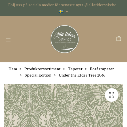
Följ oss på sociala medier för senaste nytt @allatidersskebo
Hem
Produktersortiment
Tapeter
Boråstapeter
Special Edition
Under the Elder Tree 2046