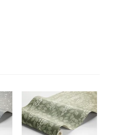
Citronträd 5
999 kr