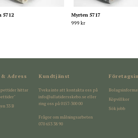
n 5712
Myrten 5717
999 kr
 & Adress
Kundtjänst
Företagsi
pettider hittar
Tveka inte att kontakta oss på
Bolagsinforma
ettider"
info@allatidersskebo.se
eller
Köpvillkor
ring oss på 0157-300 00
en 33 B
Sök jobb
Frågor om målningsarbeten
070 653 38 90