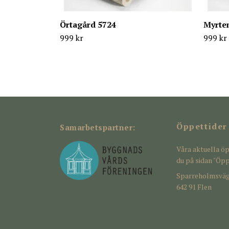
Örtagård 5724
Myrte
999 kr
999 kr
Öppettider
Samarbetspartner:
Våra aktuella öp
du på sidan "Öpp
Sparreholmsväg
642 91 Flen