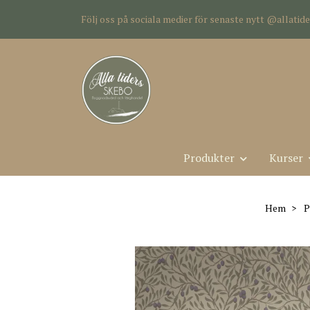
Följ oss på sociala medier för senaste nytt @allati
Produkter
Kurser
Hem
P