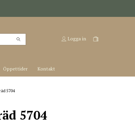
Logga in
Öppettider
Kontakt
räd 5704
räd 5704