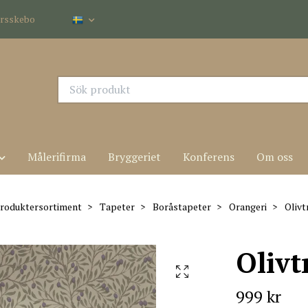
dersskebo
Målerifirma
Bryggeriet
Konferens
Om oss
roduktersortiment
Tapeter
Boråstapeter
Orangeri
Olivt
Olivt
999 kr