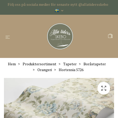
Följ oss på sociala medier för senaste nytt @allatidersskebo
Hem
Produktersortiment
Tapeter
Boråstapeter
Orangeri
Hortensia 5726