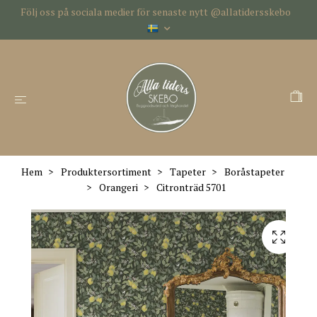
Följ oss på sociala medier för senaste nytt @allatidersskebo
Hem
Produktersortiment
Tapeter
Boråstapeter
Orangeri
Citronträd 5701