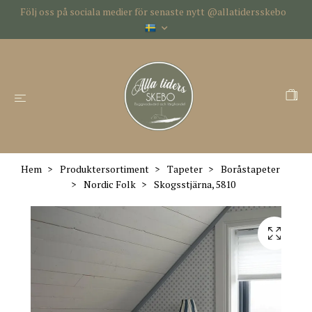
Följ oss på sociala medier för senaste nytt @allatidersskebo
Hem
Produktersortiment
Tapeter
Boråstapeter
Nordic Folk
Skogsstjärna, 5810