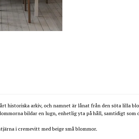
rt historiska arkiv, och namnet är lånat från den söta lilla 
blommorna bildar en lugn, enhetlig yta på håll, samtidigt som d
tjärna i cremevitt med beige små blommor.