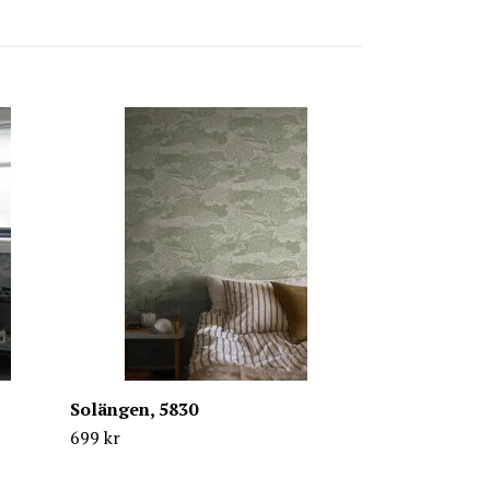
Hedda, 5817
699 kr
Solängen, 5830
699 kr