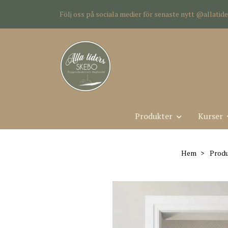
Följ oss på sociala medier för senaste nytt @allati
Produkter
Kurser
Hem
Produ