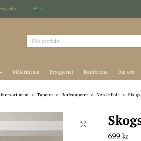
dersskebo
Målerifirma
Bryggeriet
Konferens
Om oss
ktersortiment
Tapeter
Boråstapeter
Nordic Folk
Skogss
Skogs
699 kr