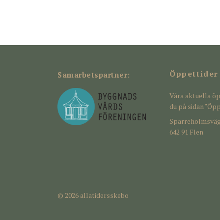
Öppettider
Samarbetspartner:
Våra aktuella öp
du på sidan "Öpp
Sparreholmsväg
642 91 Flen
© 2026 allatidersskebo