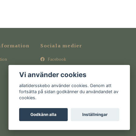
nformation
Sociala medier
tion
Facebook
Instagram
Vi använder cookies
Pinterest
allatidersskebo använder cookies. Genom att
fortsätta på sidan godkänner du användandet av
cookies.
Godkänn alla
Inställningar