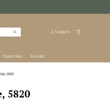
Logga in
Öppettider
Kontakt
lde, 5820
e, 5820