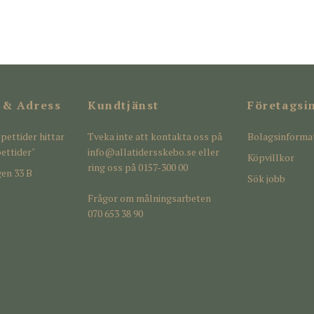
 & Adress
Kundtjänst
Företagsi
pettider hittar
Tveka inte att kontakta oss på
Bolagsinforma
ettider"
info@allatidersskebo.se
eller
Köpvillkor
ring oss på 0157-300 00
en 33 B
Sök jobb
Frågor om målningsarbeten
070 653 38 90