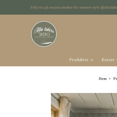
Följ oss på sociala medier för senaste nytt @allati
Produkter
Kurser
Hem
Pr