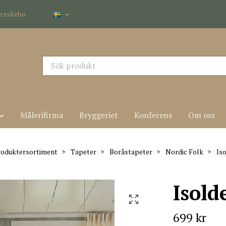
dersskebo
Målerifirma
Bryggeriet
Konferens
Om oss
oduktersortiment
Tapeter
Boråstapeter
Nordic Folk
Iso
Isold
699 kr