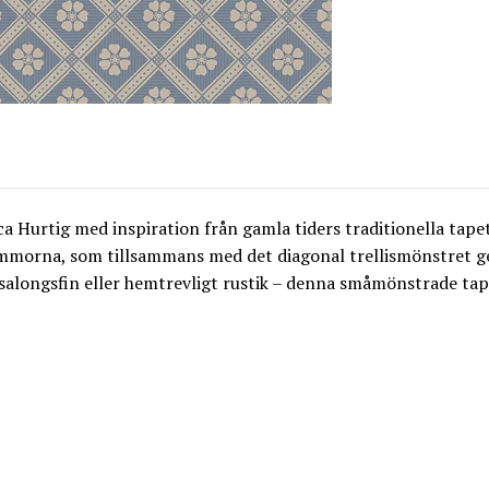
a Hurtig med inspiration från gamla tiders traditionella tape
ommorna, som tillsammans med det diagonal trellismönstret ger
salongsfin eller hemtrevligt rustik – denna småmönstrade tape