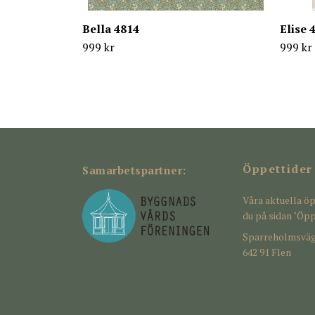
Bella 4814
Elise 
999 kr
999 kr
Öppettider
Samarbetspartner:
Våra aktuella öp
du på sidan "Öpp
Sparreholmsväg
642 91 Flen