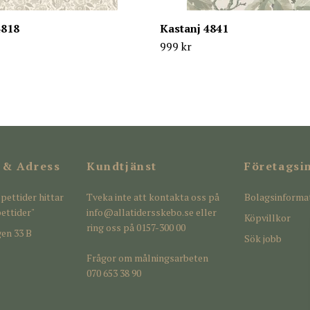
4818
Kastanj 4841
999 kr
 & Adress
Kundtjänst
Företagsi
pettider hittar
Tveka inte att kontakta oss på
Bolagsinforma
ettider"
info@allatidersskebo.se
eller
Köpvillkor
ring oss på 0157-300 00
en 33 B
Sök jobb
Frågor om målningsarbeten
070 653 38 90