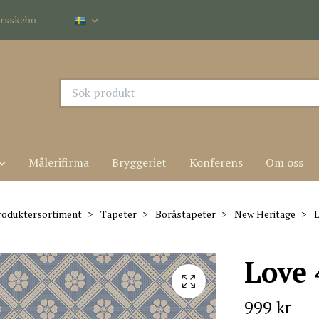
dersskebo
Målerifirma
Bryggeriet
Konferens
Om oss
roduktersortiment
Tapeter
Boråstapeter
New Heritage
L
Love
999 kr