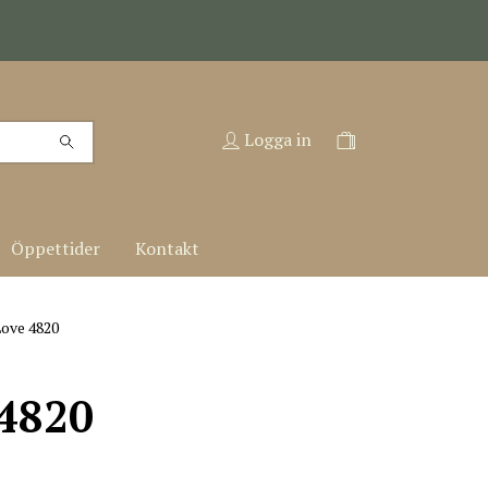
Logga in
Öppettider
Kontakt
ove 4820
 4820