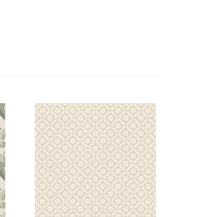
Pippi 4844
999 kr