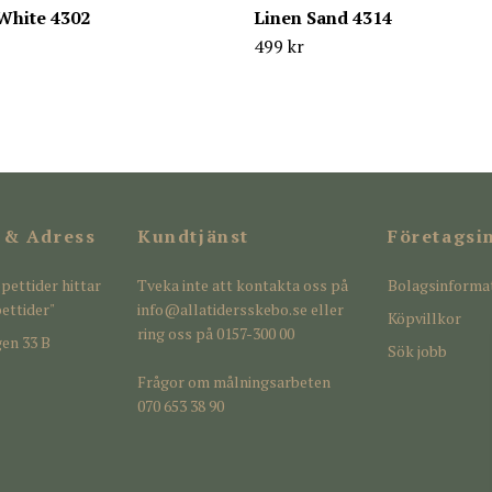
White 4302
Linen Sand 4314
499 kr
 & Adress
Kundtjänst
Företagsi
pettider hittar
Tveka inte att kontakta oss på
Bolagsinforma
ettider"
info@allatidersskebo.se
eller
Köpvillkor
ring oss på 0157-300 00
en 33 B
Sök jobb
Frågor om målningsarbeten
070 653 38 90