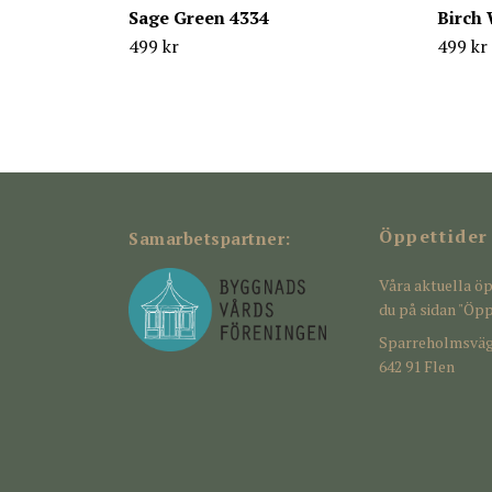
Sage Green 4334
Birch 
499 kr
499 kr
Öppettider
Samarbetspartner:
Våra aktuella öp
du på sidan "Öpp
Sparreholmsväg
642 91 Flen