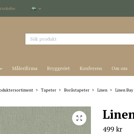
dersskebo
Målerifirma
Bryggeriet
Konferens
Om oss
oduktersortiment
Tapeter
Boråstapeter
Linen
Linen Bay 
Linen
499 kr