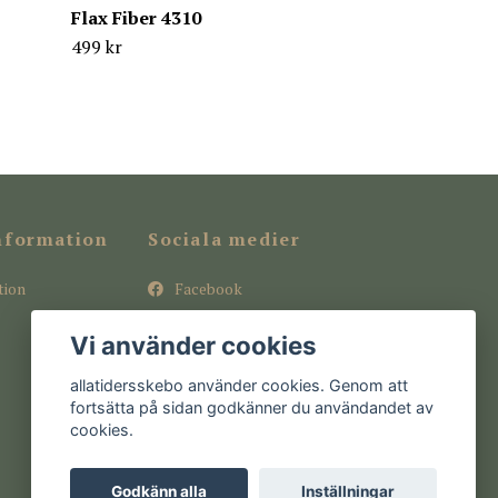
Flax Fiber 4310
499 kr
nformation
Sociala medier
tion
Facebook
Instagram
Vi använder cookies
Pinterest
allatidersskebo använder cookies. Genom att
fortsätta på sidan godkänner du användandet av
cookies.
Godkänn alla
Inställningar