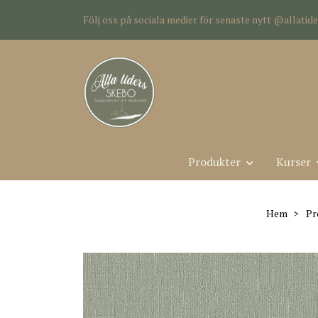
Följ oss på sociala medier för senaste nytt @allati
Produkter
Kurser
Hem
Pr