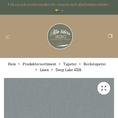
Följ oss på sociala medier för senaste nytt @allatidersskebo
Hem
Produktersortiment
Tapeter
Boråstapeter
Linen
Deep Lake 4328