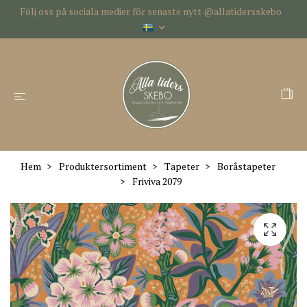
Följ oss på sociala medier för senaste nytt @allatidersskebo
Hem
Produktersortiment
Tapeter
Boråstapeter
Friviva 2079