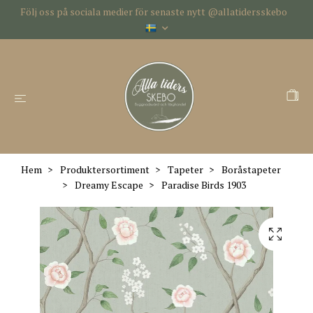
Följ oss på sociala medier för senaste nytt @allatidersskebo
Hem
Produktersortiment
Tapeter
Boråstapeter
Dreamy Escape
Paradise Birds 1903