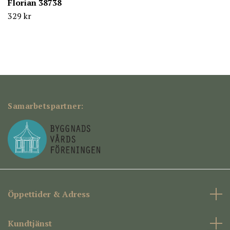
Florian 38738
329 kr
Samarbetspartner:
Öppettider & Adress
Kundtjänst