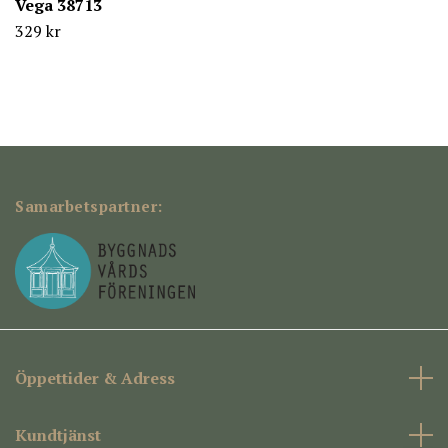
Vega 38713
329 kr
Samarbetspartner:
Öppettider & Adress
Kundtjänst