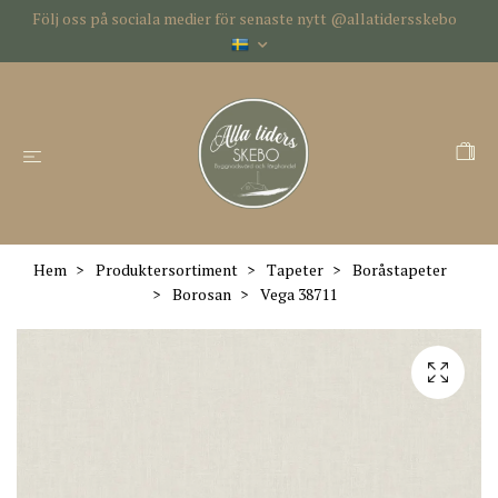
Följ oss på sociala medier för senaste nytt @allatidersskebo
Hem
Produktersortiment
Tapeter
Boråstapeter
Borosan
Vega 38711