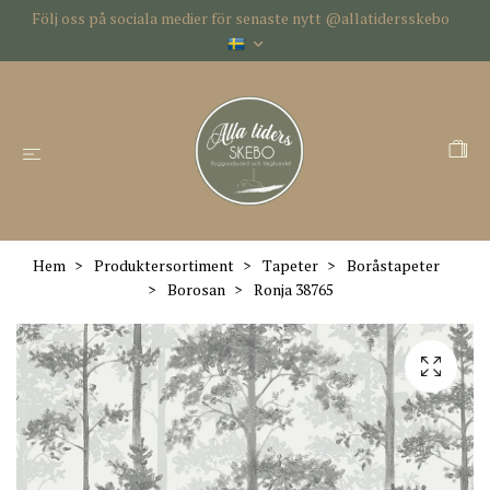
Följ oss på sociala medier för senaste nytt @allatidersskebo
Hem
Produktersortiment
Tapeter
Boråstapeter
Borosan
Ronja 38765