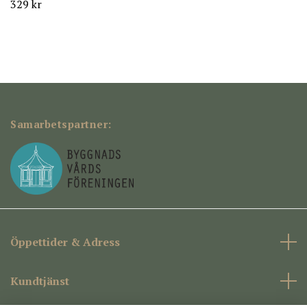
329 kr
Samarbetspartner:
Öppettider & Adress
Kundtjänst