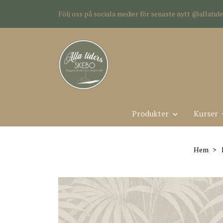
Följ oss på sociala medier för senaste nytt @allati
Produkter
Kurser
Hem