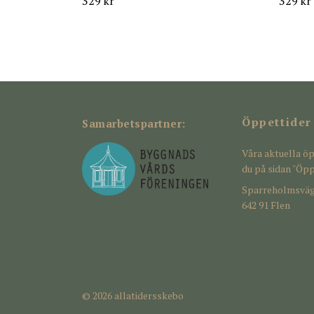
329 kr
329 kr
Öppettider
Samarbetspartner:
Våra aktuella öp
du på sidan "Öpp
Sparreholmsväg
642 91 Flen
© 2026 allatidersskebo