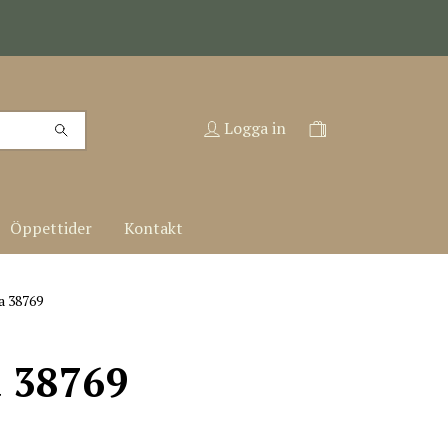
Logga in
Öppettider
Kontakt
a 38769
a 38769