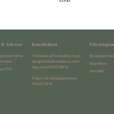
329 kr
 & Adress
Kundtjänst
Företagsi
pettider hittar
Tveka inte att kontakta oss på
Bolagsinforma
ettider"
info@allatidersskebo.se
eller
Köpvillkor
ring oss på 0157-300 00
en 33 B
Sök jobb
Frågor om målningsarbeten
070 653 38 90