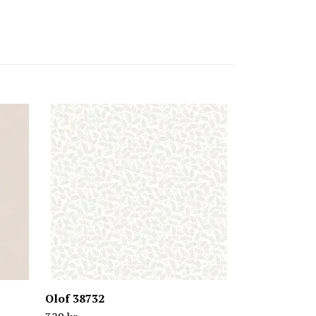
Sigrid 38727
329 kr
Olof 38732