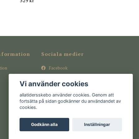
329 kr
nformation
Sociala medier
tion
Facebook
Instagram
Vi använder cookies
Pinterest
allatidersskebo använder cookies. Genom att
fortsätta på sidan godkänner du användandet av
cookies.
Godkänn alla
Inställningar