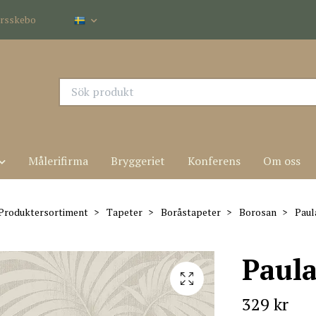
dersskebo
Målerifirma
Bryggeriet
Konferens
Om oss
Produktersortiment
Tapeter
Boråstapeter
Borosan
Paul
Paul
329 kr