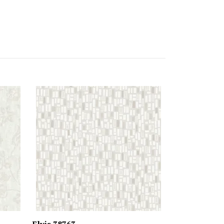
Florian 3873
329 kr