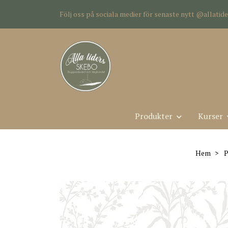
Följ oss på sociala medier för senaste nytt @allati
Produkter
Kurser
Hem
P