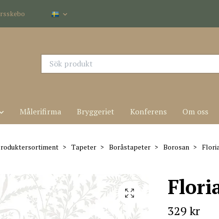
dersskebo
Målerifirma
Bryggeriet
Konferens
Om oss
roduktersortiment
Tapeter
Boråstapeter
Borosan
Flori
Flori
329 kr