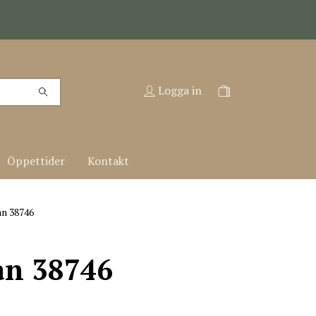
Logga in
Öppettider
Kontakt
an 38746
an 38746