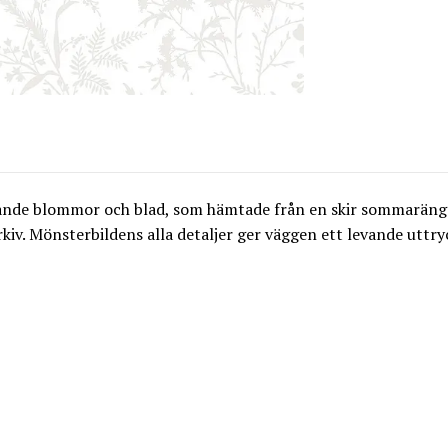
nde blommor och blad, som hämtade från en skir sommaräng. Et
 arkiv. Mönsterbildens alla detaljer ger väggen ett levande utt