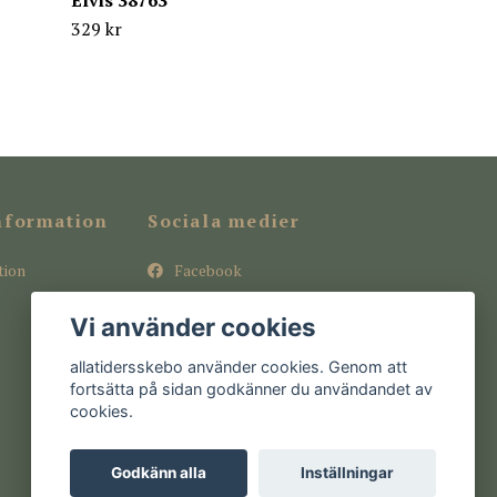
Elvis 38763
329 kr
nformation
Sociala medier
tion
Facebook
Instagram
Vi använder cookies
Pinterest
allatidersskebo använder cookies. Genom att
fortsätta på sidan godkänner du användandet av
cookies.
Godkänn alla
Inställningar