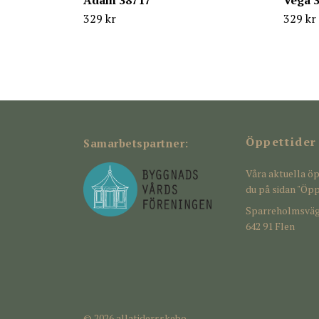
Adam 38717
Vega 
329 kr
329 kr
Öppettider
Samarbetspartner:
Våra aktuella öp
du på sidan "Öpp
Sparreholmsväg
642 91 Flen
© 2026 allatidersskebo