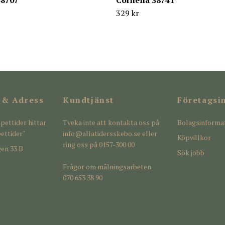
38707
Cornelia 38741
329 kr
 & Adress
Kundtjänst
Företagsi
pettider hittar
Tveka inte att kontakta oss på
Bolagsinforma
ettider"
info@allatidersskebo.se
eller
Köpvillkor
ring oss på 0157-300 00
en 33 B
Sök jobb
Frågor om målningsarbeten
070 653 38 90