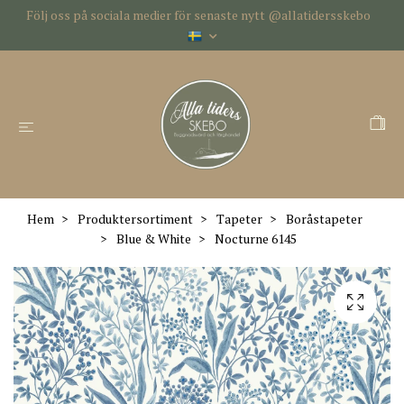
Följ oss på sociala medier för senaste nytt @allatidersskebo
Hem
Produktersortiment
Tapeter
Boråstapeter
Blue & White
Nocturne 6145