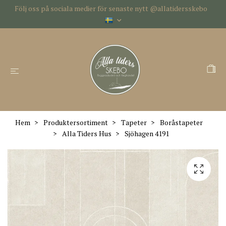
Följ oss på sociala medier för senaste nytt @allatidersskebo
Hem
Produktersortiment
Tapeter
Boråstapeter
Alla Tiders Hus
Sjöhagen 4191