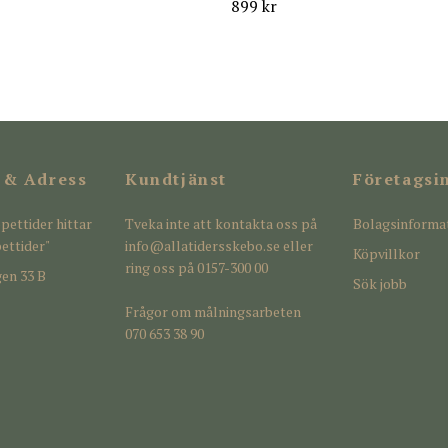
899 kr
 & Adress
Kundtjänst
Företagsi
pettider hittar
Tveka inte att kontakta oss på
Bolagsinforma
ettider"
info@allatidersskebo.se
eller
Köpvillkor
ring oss på 0157-300 00
en 33 B
Sök jobb
Frågor om målningsarbeten
070 653 38 90