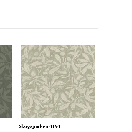
Ängby 4178
899 kr
Skogsparken 4194