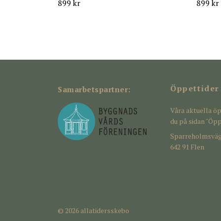
899 kr
899 kr
Öppettider
Samarbetspartner:
Våra aktuella öp
du på sidan "Öpp
Sparreholmsväg
642 91 Flen
© 2026 allatidersskebo