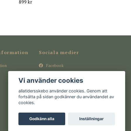
899 kr
nformation
Sociala medier
tion
Facebook
Instagram
Vi använder cookies
Pinterest
allatidersskebo använder cookies. Genom att
fortsätta på sidan godkänner du användandet av
cookies.
Godkänn alla
Inställningar