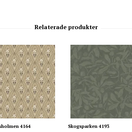
sholmen 4164
Skogsparken 4193