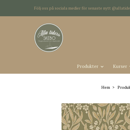
Följ oss på sociala medier för senaste nytt @allati
Produkter
Kurser
Hem
Produk