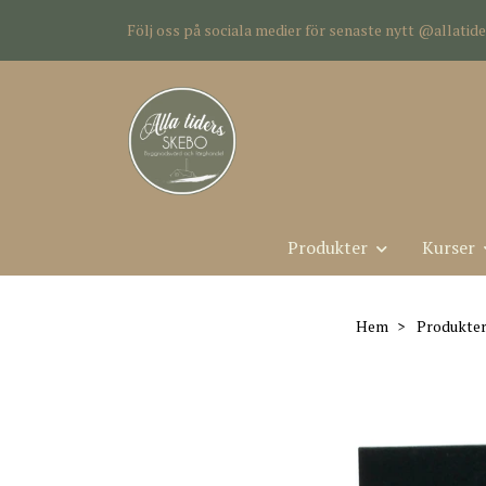
Följ oss på sociala medier för senaste nytt @allati
Produkter
Kurser
Hem
Produkter