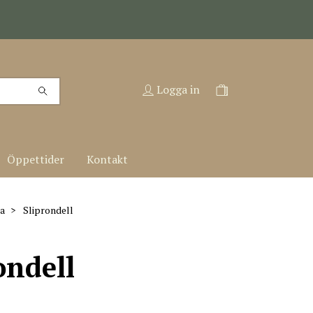
Logga in
Öppettider
Kontakt
a
Sliprondell
ondell