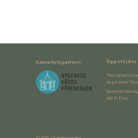
Öppettider
Samarbetspartner:
Våra aktuella öp
du på sidan "Öpp
Sparreholmsväg
642 91 Flen
© 2026 allatidersskebo