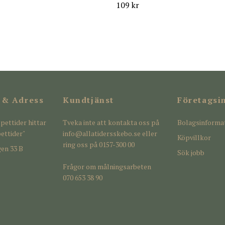
109 kr
 & Adress
Kundtjänst
Företagsi
pettider hittar
Tveka inte att kontakta oss på
Bolagsinforma
ettider"
info@allatidersskebo.se
eller
Köpvillkor
ring oss på 0157-300 00
en 33 B
Sök jobb
Frågor om målningsarbeten
070 653 38 90