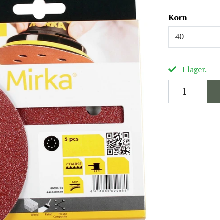
Korn
40
I lager.