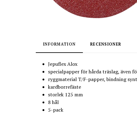
INFORMATION
RECENSIONER
Jepuflex Alox
specialpapper för hårda träslag, även fö
ryggmaterial T/F-papper, bindning synte
kardborrefäste
storlek 125 mm
8 hål
5-pack