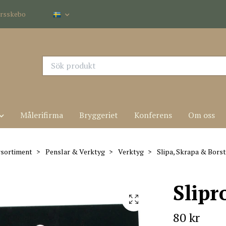
dersskebo
Målerifirma
Bryggeriet
Konferens
Om oss
sortiment
Penslar & Verktyg
Verktyg
Slipa, Skrapa & Borst
Slipr
80 kr