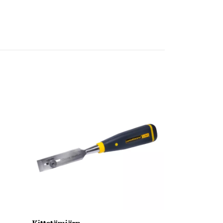
Fönsterskrap
335 kr