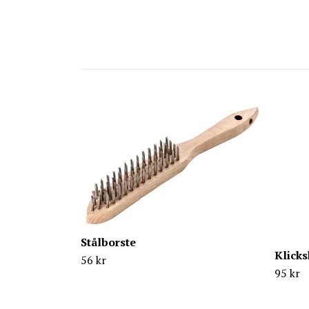
Stålborste
Klick
56 kr
95 kr