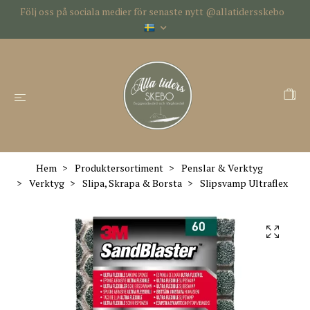
Följ oss på sociala medier för senaste nytt @allatidersskebo
Hem
Produktersortiment
Penslar & Verktyg
Verktyg
Slipa, Skrapa & Borsta
Slipsvamp Ultraflex