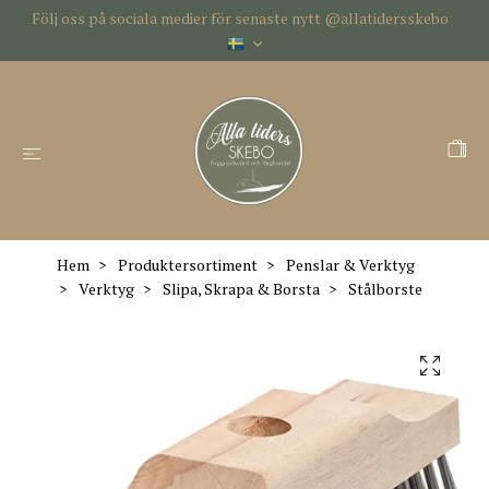
Följ oss på sociala medier för senaste nytt @allatidersskebo
Hem
Produktersortiment
Penslar & Verktyg
Verktyg
Slipa, Skrapa & Borsta
Stålborste