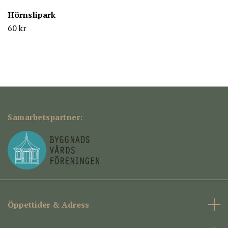
Hörnslipark
60 kr
Samarbetspartner:
Öppettider & Adress