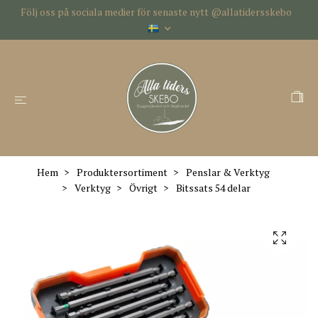
Följ oss på sociala medier för senaste nytt @allatidersskebo
Hem
Produktersortiment
Penslar & Verktyg
Verktyg
Övrigt
Bitssats 54 delar