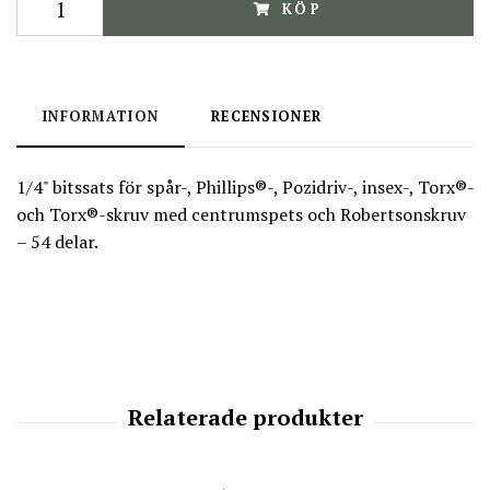
KÖP
INFORMATION
RECENSIONER
1/4" bitssats för spår-, Phillips®-, Pozidriv-, insex-, Torx®-
och Torx®-skruv med centrumspets och Robertsonskruv
– 54 delar.