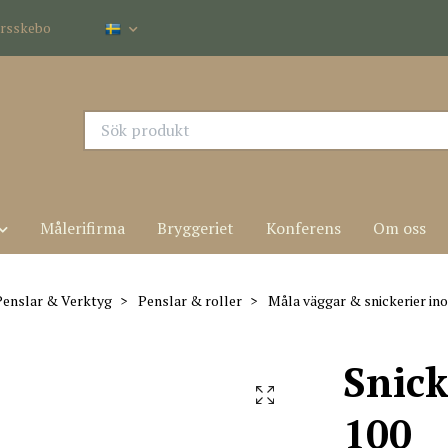
dersskebo
Målerifirma
Bryggeriet
Konferens
Om oss
Penslar & Verktyg
Penslar & roller
Måla väggar & snickerier i
Snick
100