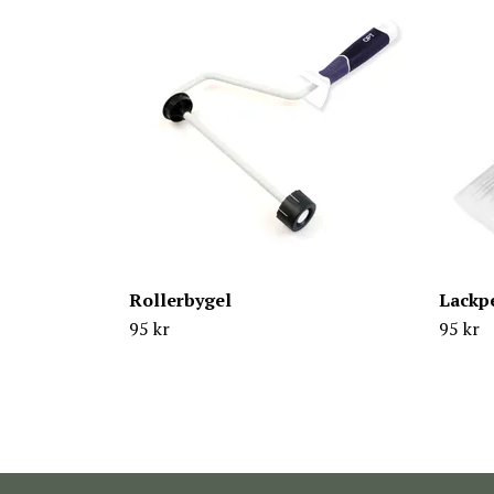
Rollerbygel
Lackp
95 kr
95 kr