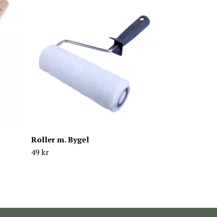
Golvpensel 
340 kr
Roller m. Bygel
49 kr