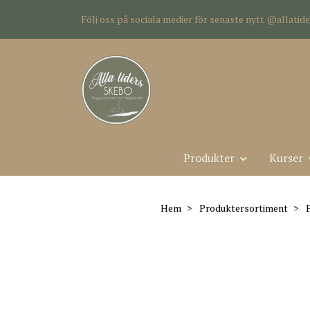
Följ oss på sociala medier för senaste nytt @allati
Produkter
Kurser
Hem
Produktersortiment