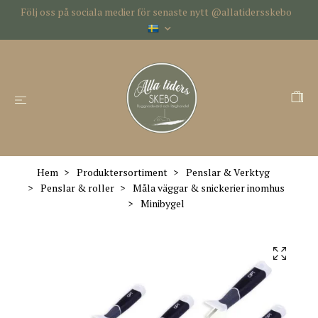
Följ oss på sociala medier för senaste nytt @allatidersskebo
Hem
Produktersortiment
Penslar & Verktyg
Penslar & roller
Måla väggar & snickerier inomhus
Minibygel