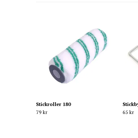
Stickroller 180
Stickb
79 kr
65 kr