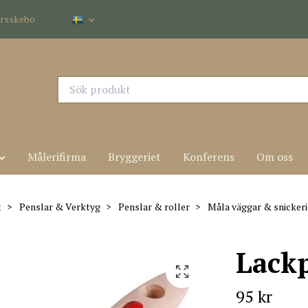
dersskebo
Målerifirma
Bryggeriet
Konferens
Om oss
t
Penslar & Verktyg
Penslar & roller
Måla väggar & snicker
Lack
95 kr