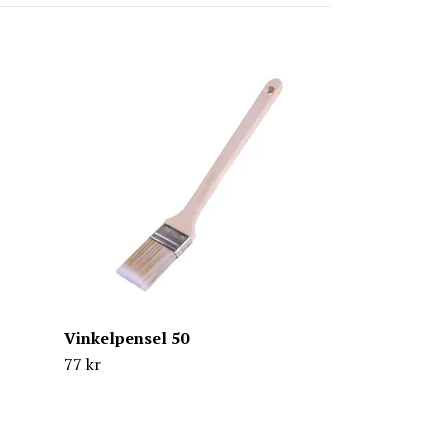
Elementpens
20 kr
Vinkelpensel 50
77 kr