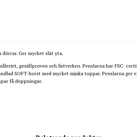
 dörrar. Ger mycket slät yta.
leriet, gesällproven och listverken. Penslarna har FSC- certif
handlad SOFT-borst med mycket mjuka toppar. Penslarna ger en 
par få doppningar.