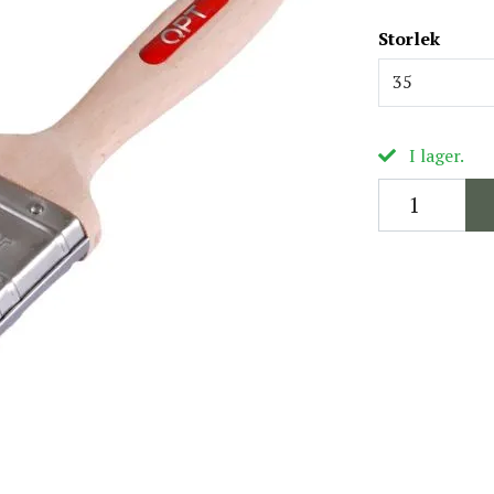
Storlek
35
I lager.