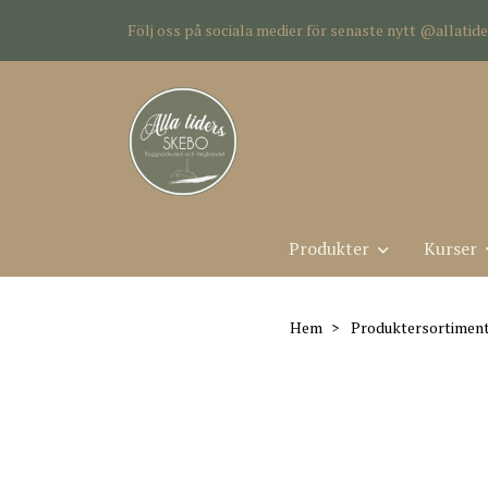
Följ oss på sociala medier för senaste nytt @allati
Produkter
Kurser
Hem
Produktersortimen