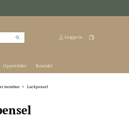
Logga in
Öppettider
Kontakt
ier inomhus
Lackpensel
pensel