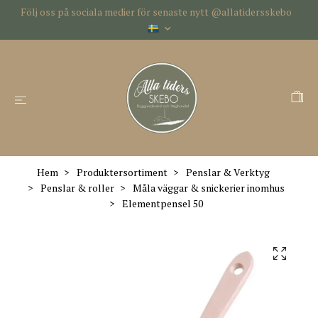
Följ oss på sociala medier för senaste nytt @allatidersskebo
Hem
Produktersortiment
Penslar & Verktyg
Penslar & roller
Måla väggar & snickerier inomhus
Elementpensel 50