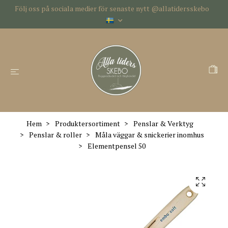
Följ oss på sociala medier för senaste nytt @allatidersskebo
Hem
Produktersortiment
Penslar & Verktyg
Penslar & roller
Måla väggar & snickerier inomhus
Elementpensel 50