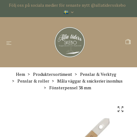
Följ oss på sociala medier för senaste nytt @allatidersskebo
Hem
Produktersortiment
Penslar & Verktyg
Penslar & roller
Måla väggar & snickerier inomhus
Fönsterpensel 38 mm