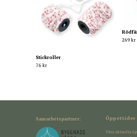
Rödfä
269 kr
Stickroller
76 kr
Öppettider
Samarbetspartner:
Våra aktuella öp