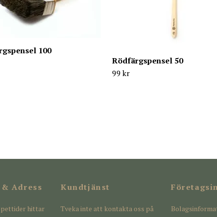
rgspensel 100
Rödfärgspensel 50
99 kr
 & Adress
Kundtjänst
Företagsi
pettider hittar
Tveka inte att kontakta oss på
Bolagsinforma