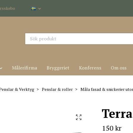
dersskebo
Målerifirma
Bryggeriet
Konferens
Om oss
Penslar & Verktyg
Penslar & roller
Måla fasad & snickerier ut
Terr
150 kr