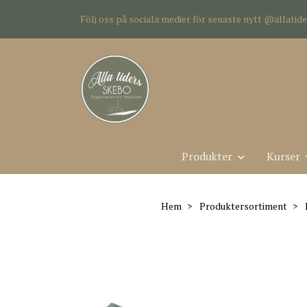
Följ oss på sociala medier för senaste nytt @allati
Produkter
Kurser
Hem
Produktersortiment