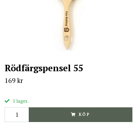
Rödfärgspensel 55
169 kr
I lager.
KÖP