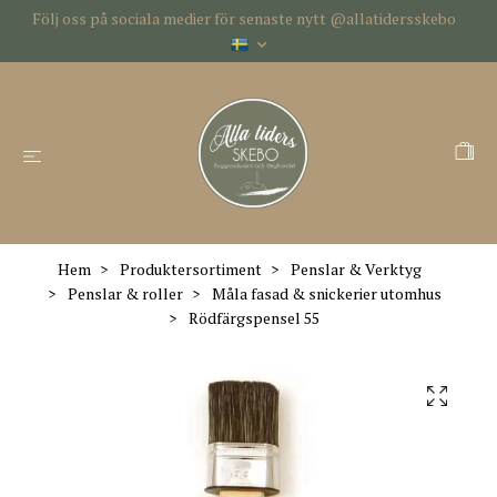
Följ oss på sociala medier för senaste nytt @allatidersskebo
Hem
Produktersortiment
Penslar & Verktyg
Penslar & roller
Måla fasad & snickerier utomhus
Rödfärgspensel 55