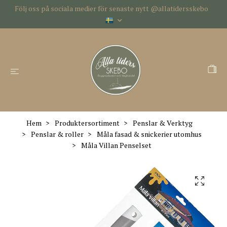
Följ oss på sociala medier för senaste nytt @allatidersskebo
Hem
Produktersortiment
Penslar & Verktyg
Penslar & roller
Måla fasad & snickerier utomhus
Måla Villan Penselset