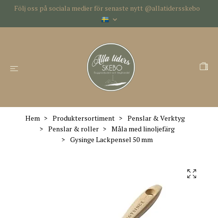
Följ oss på sociala medier för senaste nytt @allatidersskebo
Hem
Produktersortiment
Penslar & Verktyg
Penslar & roller
Måla med linoljefärg
Gysinge Lackpensel 50 mm