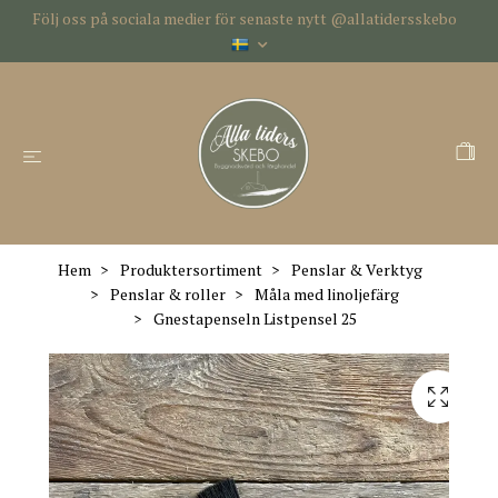
Följ oss på sociala medier för senaste nytt @allatidersskebo
Hem
Produktersortiment
Penslar & Verktyg
Penslar & roller
Måla med linoljefärg
Gnestapenseln Listpensel 25